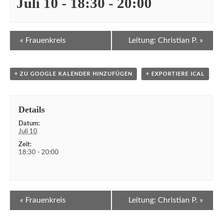
Juli 10 - 18:30
-
20:00
Veranstaltung
«
Frauenkreis
Leitung: Christian P.
»
Navigation
+ ZU GOOGLE KALENDER HINZUFÜGEN
+ EXPORTIERE ICAL
Details
Datum:
Juli 10
Zeit:
18:30 - 20:00
Veranstaltung
«
Frauenkreis
Leitung: Christian P.
»
Navigation