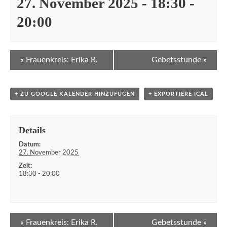
27. November 2025 - 18:30
-
20:00
Veranstaltung
«
Frauenkreis: Erika R.
Gebetsstunde
»
Navigation
+ ZU GOOGLE KALENDER HINZUFÜGEN
+ EXPORTIERE ICAL
Details
Datum:
27. November 2025
Zeit:
18:30 - 20:00
Veranstaltung
«
Frauenkreis: Erika R.
Gebetsstunde
»