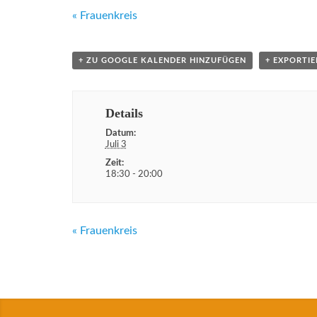
Veranstaltung
«
Frauenkreis
Navigation
+ ZU GOOGLE KALENDER HINZUFÜGEN
+ EXPORTIE
Details
Datum:
Juli 3
Zeit:
18:30 - 20:00
Veranstaltung
«
Frauenkreis
Navigation